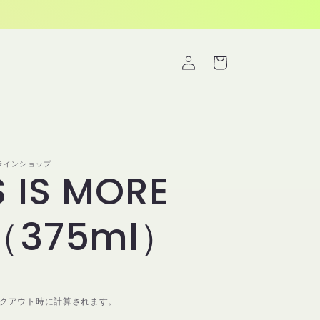
ロ
カ
グ
ー
イ
ト
ン
オンラインショップ
 IS MORE
（375ml）
クアウト時に計算されます。