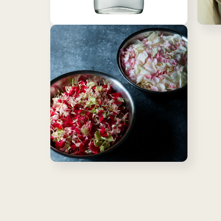
モ
モ
ー
ー
ダ
ダ
ル
ル
で
で
メ
メ
デ
デ
ィ
ィ
ア
ア
(4)
(5)
を
を
開
開
く
く
モ
ー
ダ
ル
で
メ
デ