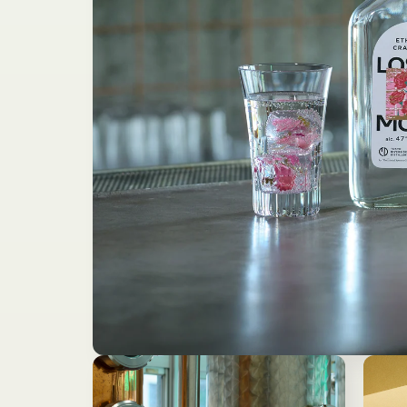
モ
ー
ダ