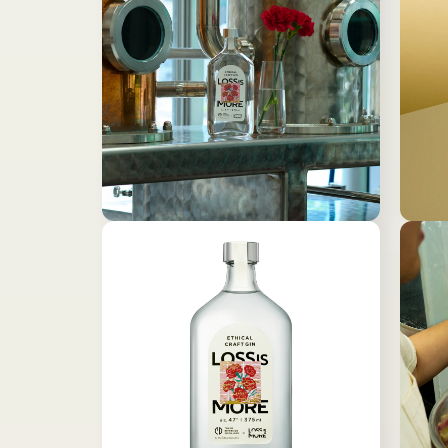
ル
で
メ
デ
ィ
ア
(1)
を
開
く
モ
モ
ー
ー
ダ
ダ
ル
ル
で
で
メ
メ
デ
デ
ィ
ィ
ア
ア
(2)
(3)
を
を
開
開
く
く