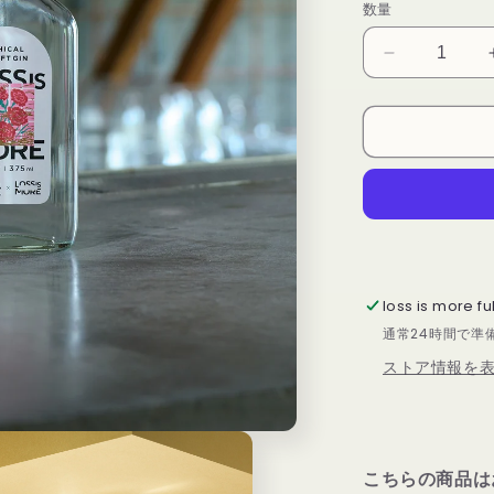
数量
格
LOSS
IS
MORE
GIN（375m
の
数
量
を
減
ら
loss is more f
す
通常24時間で準
ストア情報を
こちらの商品は