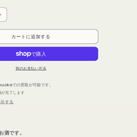
LOSS
IS
MORE
カートに追加する
l）
GIN（375ml）
の
数
量
を
別のお支払い方法
増
や
ukuoka
での受取が可能です。
す
備が完了します
表示する
お酒です。