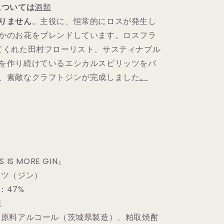
については
酒類
りません
。主役に、恒常的にロスが発生し
かのお花をブレンドしています。ロスフラ
てくれた田村フローリスト、サスティナブル
を作り続けているエシカルスピリッツをパ
、素敵なクラフトジンが完成しました
。
 IS MORE GIN』
ッツ（ジン）
：47%
瓶
：原料アルコール（茨城県製造）、粕取焼酎