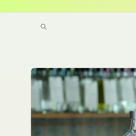
コンテ
ンツに
進む
商品情
報にス
キップ