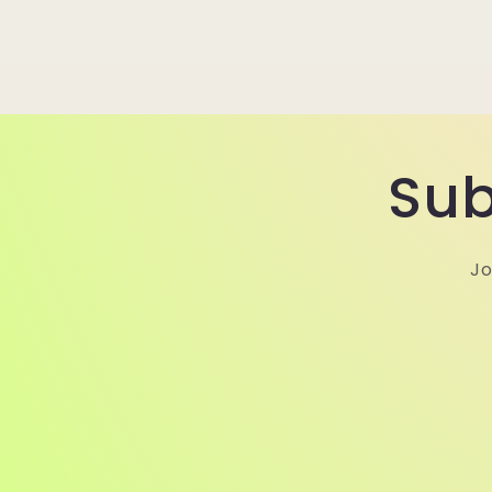
ィ
ア
(6)
を
開
く
Sub
Jo